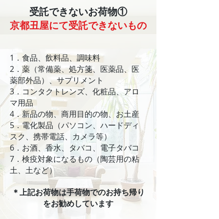
受託できないお荷物①
京都丑屋にて受託できないもの
1．食品、飲料品、調味料
2．薬（常備薬、処方箋、医薬品、医
薬部外品）、サプリメント
3．コンタクトレンズ、化粧品、アロ
マ用品
4．新品の物、商用目的の物、お土産
5．電化製品（パソコン、ハードディ
スク、携帯電話、カメラ等）
6．お酒、香水、タバコ、電子タバコ
7．検疫対象になるもの（陶芸用の粘
土、土など）
＊​上記お荷物は手荷物でのお持ち帰り
をお勧めしています